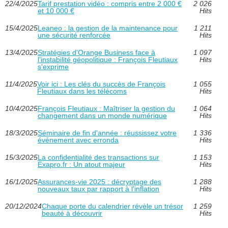
22/4/2025
Tarif prestation vidéo : compris entre 2 000 €
2 026
et 10 000 €
Hits
15/4/2025
Leaneo : la gestion de la maintenance pour
1 211
une sécurité renforcée
Hits
13/4/2025
Stratégies d'Orange Business face à
1 097
l'instabilité géopolitique : François Fleutiaux
Hits
s'exprime
11/4/2025
Voir ici : Les clés du succès de François
1 055
Fleutiaux dans les télécoms
Hits
10/4/2025
François Fleutiaux : Maîtriser la gestion du
1 064
changement dans un monde numérique
Hits
18/3/2025
Séminaire de fin d'année : réussissez votre
1 336
événement avec erronda
Hits
15/3/2025
La confidentialité des transactions sur
1 153
Exapro.fr : Un atout majeur
Hits
16/1/2025
Assurances-vie 2025 : décryptage des
1 288
nouveaux taux par rapport à l'inflation
Hits
20/12/2024
Chaque porte du calendrier révèle un trésor
1 259
beauté à découvrir
Hits