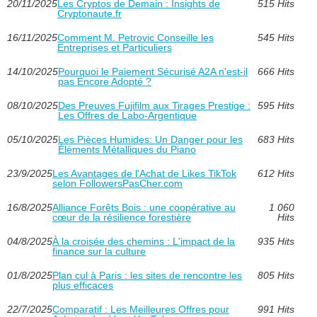
20/11/2025
Les Cryptos de Demain : Insights de
515 Hits
Cryptonaute.fr
16/11/2025
Comment M. Petrovic Conseille les
545 Hits
Entreprises et Particuliers
14/10/2025
Pourquoi le Paiement Sécurisé A2A n'est-il
666 Hits
pas Encore Adopté ?
08/10/2025
Des Preuves Fujifilm aux Tirages Prestige :
595 Hits
Les Offres de Labo-Argentique
05/10/2025
Les Pièces Humides: Un Danger pour les
683 Hits
Éléments Métalliques du Piano
23/9/2025
Les Avantages de l'Achat de Likes TikTok
612 Hits
selon FollowersPasCher.com
16/8/2025
Alliance Forêts Bois : une coopérative au
1 060
cœur de la résilience forestière
Hits
04/8/2025
À la croisée des chemins : L'impact de la
935 Hits
finance sur la culture
01/8/2025
Plan cul à Paris : les sites de rencontre les
805 Hits
plus efficaces
22/7/2025
Comparatif : Les Meilleures Offres pour
991 Hits