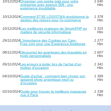
10/12/2024
Organiser une soirée gala pour votre
1 545
entreprise avec agence 008 : une
Hits
expérience inoubliable
10/12/2024
Comment ETXE LOGISTIKA révolutionne la
1 378
gestion des retours pour l'e-commerce
Hits
10/12/2024
Les meilleures pratiques de SimplyPHP en
1 315
matière de sécurité informatique
Hits
29/11/2024
L'Importance des Cookies sur Cam-
1 277
Free.com pour une Expérience Améliorée
Hits
08/11/2024
Découvrez les avantages des bracelets en
1 607
tyvek personnalisés
Hits
05/11/2024
Les erreurs à éviter lors de l'achat d'un
1 341
moteur d'occasion
Hits
04/10/2024
Guide d'achat : comment bien choisir son
1 399
appareil photo argentique neuf ou
Hits
d'occasion
02/10/2024
Guide pour trouver la meilleure masseuse
1 338
nue à Paris
Hits