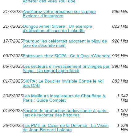
Acheter des Vues YouTube
21/7/2025
Améliorez votre présence sur la page
896 Hits
Explorer d'Instagram
21/7/2025
Dongou Armel Silvere : Un exemple
822 Hits
d'utilisation efficace de LinkedIn
17/7/2025
Pourquoi les célébrités adoptent le bijou de
926 Hits
luxe de seconde main
09/7/2025
Entrevues chez SICPA : Ce à Quoi s'Attendre
935 Hits
06/7/2025
Les secteurs d'investissement privilégiés par
990 Hits
Sicpa : Un regard approfondi
01/7/2025
SICPA : Le Bouclier Invisible Contre le Vol
883 Hits
des DAB
20/6/2025
Les Meilleurs Installateurs de Chauffage à
1 042
Paris : Guide Complet
Hits
01/6/2025
Société de production audiovisuelle à paris :
1 007
l'art de raconter des histoires
Hits
26/4/2025
Les PME au Cœur de la Défense : La Vision
1 229
de Jean-Bernard Lafonta
Hits