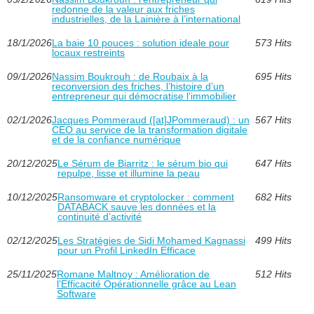
redonne de la valeur aux friches
industrielles, de la Lainière à l’international
18/1/2026
La baie 10 pouces : solution ideale pour
573 Hits
locaux restreints
09/1/2026
Nassim Boukrouh : de Roubaix à la
695 Hits
reconversion des friches, l’histoire d’un
entrepreneur qui démocratise l’immobilier
02/1/2026
Jacques Pommeraud ([at]JPommeraud) : un
567 Hits
CEO au service de la transformation digitale
et de la confiance numérique
20/12/2025
Le Sérum de Biarritz : le sérum bio qui
647 Hits
repulpe, lisse et illumine la peau
10/12/2025
Ransomware et cryptolocker : comment
682 Hits
DATABACK sauve les données et la
continuité d’activité
02/12/2025
Les Stratégies de Sidi Mohamed Kagnassi
499 Hits
pour un Profil LinkedIn Efficace
25/11/2025
Romane Maltnoy : Amélioration de
512 Hits
l'Efficacité Opérationnelle grâce au Lean
Software