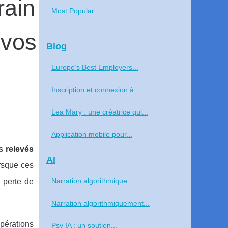
rain
Most Popular
 vos
Blog
Europe’s Best Employers...
Inscription et connexion à...
Lea Mary : une créatrice qui...
Application mobile pour...
es
relevés
AI
rsque ces
Narration algorithmique :...
: perte de
Narration algorithmiquement...
pérations
Psy IA : un soutien...