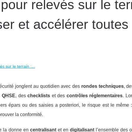
pour relevés sur le ter
liser et accélérer toutes
s sur le terrain :...
écurité jonglent au quotidien avec des
rondes techniques
, d
s QHSE
, des
checklists
et des
contrôles réglementaires
. Lo
iers épars ou des saisies a posteriori, le risque est le même 
prouver la conformité.
 la donne en
centralisant
et en
digitalisant
l’ensemble des o