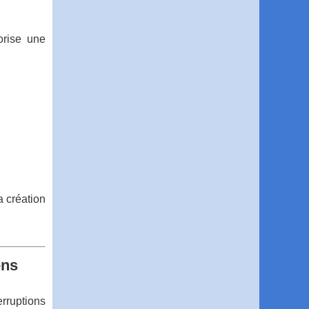
orise une
a création
ens
erruptions