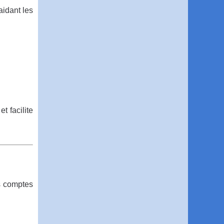
idant les
t facilite
es comptes