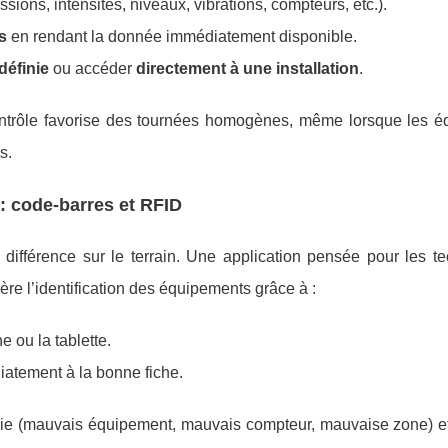
sions, intensités, niveaux, vibrations, compteurs, etc.).
ns
en rendant la donnée immédiatement disponible.
définie
ou accéder
directement à une installation
.
ontrôle favorise des tournées homogènes, même lorsque les é
s.
e : code-barres et RFID
a différence sur le terrain. Une application pensée pour les t
lère l’identification des équipements grâce à :
 ou la tablette.
atement à la bonne fiche.
saisie (mauvais équipement, mauvais compteur, mauvaise zone) et