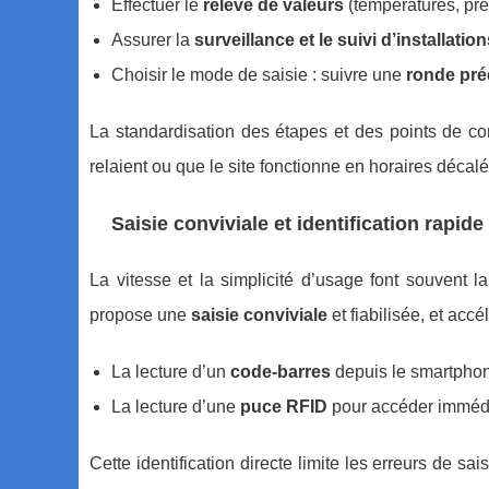
Effectuer le
relevé de valeurs
(températures, pres
Assurer la
surveillance et le suivi d’installatio
Choisir le mode de saisie : suivre une
ronde pré
La standardisation des étapes et des points de c
relaient ou que le site fonctionne en horaires décalé
Saisie conviviale et identification rapid
La vitesse et la simplicité d’usage font souvent l
propose une
saisie conviviale
et fiabilisée, et accé
La lecture d’un
code-barres
depuis le smartphone
La lecture d’une
puce RFID
pour accéder immédi
Cette identification directe limite les erreurs de 