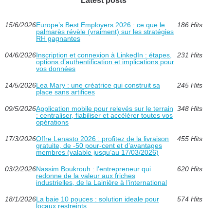
Latest posts
15/6/2026
Europe’s Best Employers 2026 : ce que le
186 Hits
palmarès révèle (vraiment) sur les stratégies
RH gagnantes
04/6/2026
Inscription et connexion à LinkedIn : étapes,
231 Hits
options d’authentification et implications pour
vos données
14/5/2026
Lea Mary : une créatrice qui construit sa
245 Hits
place sans artifices
09/5/2026
Application mobile pour relevés sur le terrain
348 Hits
: centraliser, fiabiliser et accélérer toutes vos
opérations
17/3/2026
Offre Lenasto 2026 : profitez de la livraison
455 Hits
gratuite, de -50 pour-cent et d’avantages
membres (valable jusqu’au 17/03/2026)
03/2/2026
Nassim Boukrouh : l’entrepreneur qui
620 Hits
redonne de la valeur aux friches
industrielles, de la Lainière à l’international
18/1/2026
La baie 10 pouces : solution ideale pour
574 Hits
locaux restreints