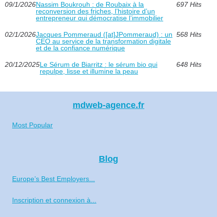
09/1/2026
Nassim Boukrouh : de Roubaix à la
697 Hits
reconversion des friches, l’histoire d’un
entrepreneur qui démocratise l’immobilier
02/1/2026
Jacques Pommeraud ([at]JPommeraud) : un
568 Hits
CEO au service de la transformation digitale
et de la confiance numérique
20/12/2025
Le Sérum de Biarritz : le sérum bio qui
648 Hits
repulpe, lisse et illumine la peau
mdweb-agence.fr
Most Popular
Blog
Europe’s Best Employers...
Inscription et connexion à...