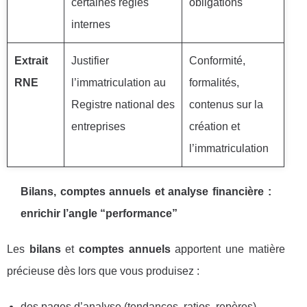
certaines règles
obligations
internes
Extrait
Justifier
Conformité,
RNE
l’immatriculation au
formalités,
Registre national des
contenus sur la
entreprises
création et
l’immatriculation
Bilans, comptes annuels et analyse financière :
enrichir l’angle “performance”
Les
bilans
et
comptes annuels
apportent une matière
précieuse dès lors que vous produisez :
des pages d’analyse (tendances, ratios, repères),