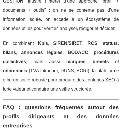
GESTION
, illustre l’intérêt d’une approche “profil +
documents + outils” : on ne se contente pas d’une
information isolée, on accède à un écosystème de
données utiles pour vérifier, analyser, rédiger et décider.
En combinant
Kbis
,
SIREN/SIRET
,
RCS
,
statuts
,
bilans
,
annonces légales
,
BODACC
,
procédures
collectives
, mais aussi
marques
,
brevets
et
référentiels
(TVA intracom, DUNS, EORI), la plateforme
offre un socle robuste pour produire des contenus SEO à
forte valeur et conduire une veille structurée.
FAQ : questions fréquentes autour des
profils dirigeants et des données
entreprises