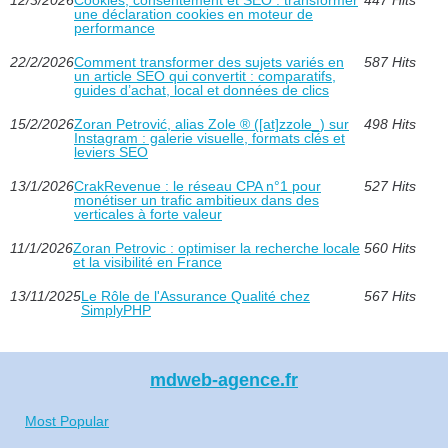
12/3/2026
Cookies, consentement et SEO : transformer
447 Hits
une déclaration cookies en moteur de
performance
22/2/2026
Comment transformer des sujets variés en
587 Hits
un article SEO qui convertit : comparatifs,
guides d’achat, local et données de clics
15/2/2026
Zoran Petrović, alias Zole ® ([at]zzole_) sur
498 Hits
Instagram : galerie visuelle, formats clés et
leviers SEO
13/1/2026
CrakRevenue : le réseau CPA n°1 pour
527 Hits
monétiser un trafic ambitieux dans des
verticales à forte valeur
11/1/2026
Zoran Petrovic : optimiser la recherche locale
560 Hits
et la visibilité en France
13/11/2025
Le Rôle de l'Assurance Qualité chez
567 Hits
SimplyPHP
mdweb-agence.fr
Most Popular